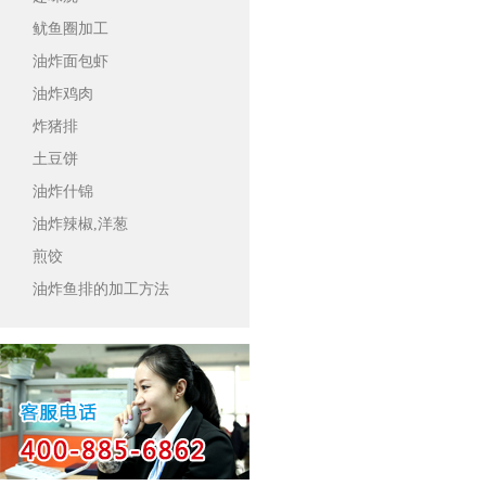
鱿鱼圈加工
油炸面包虾
油炸鸡肉
炸猪排
土豆饼
油炸什锦
油炸辣椒,洋葱
煎饺
油炸鱼排的加工方法