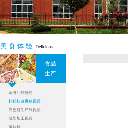
美 食 体 验
Delicious
食品
生产
蒸煮油炸烧烤
扑粉挂浆裹糠视频
汉堡饼生产线视频
成型加工视频
趣味烧