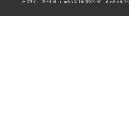
友情链接：
嘉吉中国
山东鑫发渔业集团有限公司
山东鲁丰集团